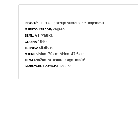
Gradska galerija suvremene umjetnosti
IZDAVAČ
Zagreb
MJESTO (IZRADE)
Hrvatska
ZEMLJA
1960.
GODINA
sitotisak
TEHNIKA
visina: 70 cm; širina: 47,5 cm
MJERE
izložba
,
skulptura
, Olga Jančić
TEMA
1461/7
INVENTARNA OZNAKA