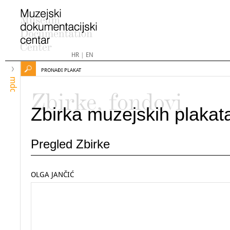
HR
|
EN
PRONAĐI PLAKAT
mdc
Zbirke, fondovi
Zbirka muzejskih plakat
Pregled Zbirke
OLGA JANČIĆ