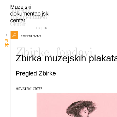
HR
|
EN
PRONAĐI PLAKAT
mdc
Zbirke, fondovi
Zbirka muzejskih plakat
Pregled Zbirke
HRVATSKI CRTEŽ