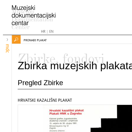
HR
|
EN
PRONAĐI PLAKAT
mdc
Zbirke, fondovi
Zbirka muzejskih plakat
Pregled Zbirke
HRVATSKI KAZALIŠNI PLAKAT