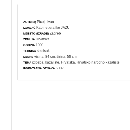
Picelj, Ivan
AUTOR(I)
Kabinet grafike JAZU
IZDAVAČ
Zagreb
MJESTO (IZRADE)
Hrvatska
ZEMLJA
1991.
GODINA
sitotisak
TEHNIKA
visina: 84 cm; širina: 58 cm
MJERE
izložba
,
kazalište
, Hrvatska, Hrvatsko narodno kazalište
TEMA
6087
INVENTARNA OZNAKA