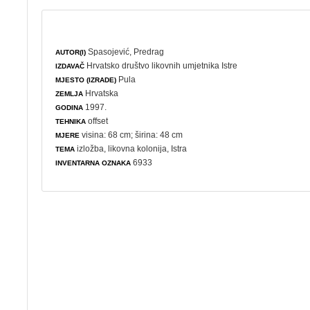
Spasojević, Predrag
AUTOR(I)
Hrvatsko društvo likovnih umjetnika Istre
IZDAVAČ
Pula
MJESTO (IZRADE)
Hrvatska
ZEMLJA
1997.
GODINA
offset
TEHNIKA
visina: 68 cm; širina: 48 cm
MJERE
izložba
,
likovna kolonija
, Istra
TEMA
6933
INVENTARNA OZNAKA