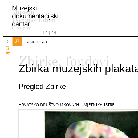
HR
|
EN
PRONAĐI PLAKAT
mdc
Zbirke, fondovi
Zbirka muzejskih plakat
Pregled Zbirke
HRVATSKO DRUŠTVO LIKOVNIH UMJETNIKA ISTRE