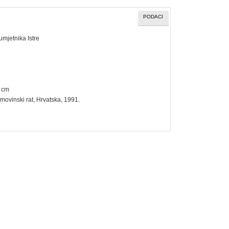
PODACI
umjetnika Istre
5 cm
movinski rat
, Hrvatska, 1991.