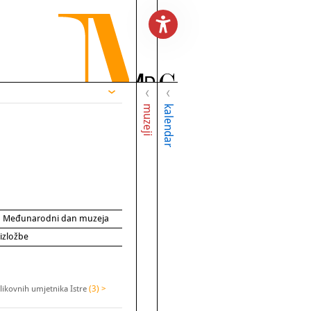
muzeji
kalendar
za Međunarodni dan muzeja
 izložbe
likovnih umjetnika Istre
(3) >