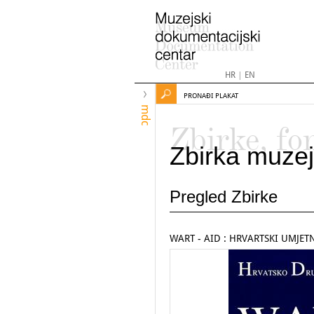
HR
|
EN
PRONAĐI PLAKAT
mdc
Zbirke, fo
Zbirka muzej
Pregled Zbirke
WART - AID : HRVARTSKI UMJETN