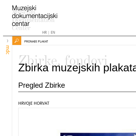
HR
|
EN
PRONAĐI PLAKAT
mdc
Zbirke, fondovi
Zbirka muzejskih plakat
Pregled Zbirke
HRVOJE HORVAT