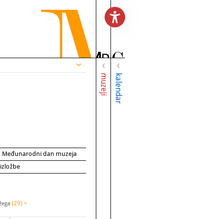
muzeji
kalendar
za Međunarodni dan muzeja
 izložbe
ožega
(29) >