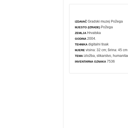
Gradski muzej Požega
IZDAVAČ
Požega
MJESTO (IZRADE)
Hrvatska
ZEMLJA
2004.
GODINA
digitalni tisak
TEHNIKA
visina: 32 cm; širina: 45 cm
MJERE
izložba
,
slikarstvo
,
humanitar
TEMA
7536
INVENTARNA OZNAKA