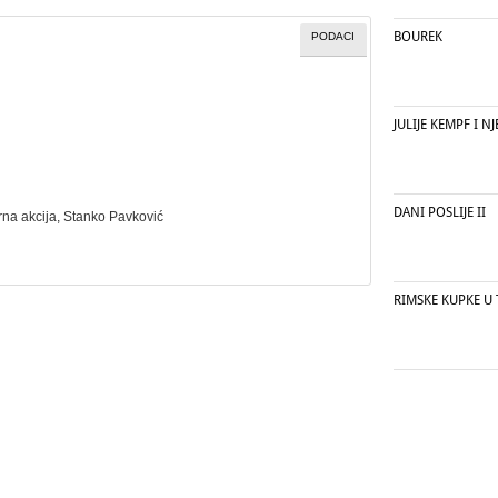
BOUREK
PODACI
JULIJE KEMPF I 
DANI POSLIJE II
na akcija
, Stanko Pavković
RIMSKE KUPKE U 