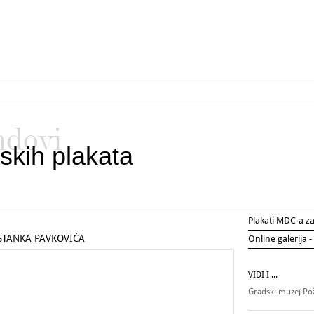
ndovi
skih plakata
Plakati MDC-a 
STANKA PAVKOVIĆA
Online galerija -
VIDI I ...
Gradski muzej P