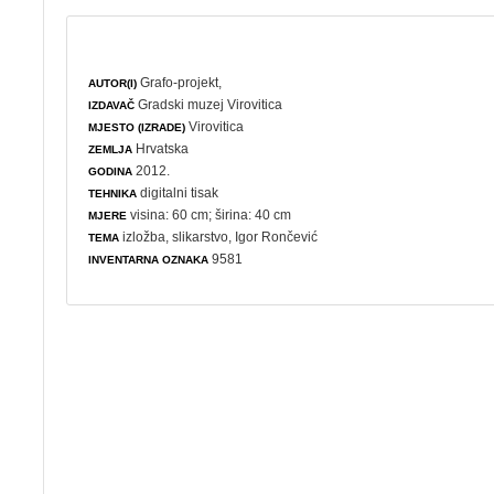
Grafo-projekt,
AUTOR(I)
Gradski muzej Virovitica
IZDAVAČ
Virovitica
MJESTO (IZRADE)
Hrvatska
ZEMLJA
2012.
GODINA
digitalni tisak
TEHNIKA
visina: 60 cm; širina: 40 cm
MJERE
izložba
,
slikarstvo
, Igor Rončević
TEMA
9581
INVENTARNA OZNAKA