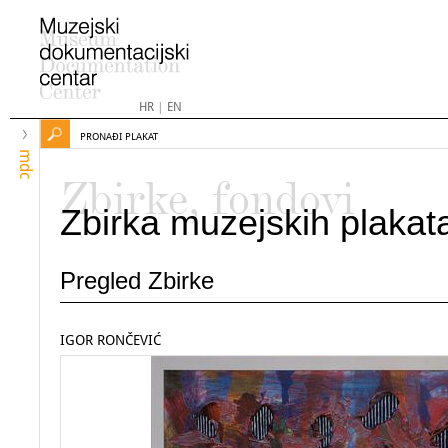
HR
|
EN
PRONAĐI PLAKAT
mdc
Zbirke, fondovi
Zbirka muzejskih plakat
Pregled Zbirke
IGOR RONČEVIĆ