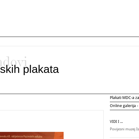
ndovi
skih plakata
Plakati MDC-a 
Online galerija -
VIDI I ...
Povijesni muzej I