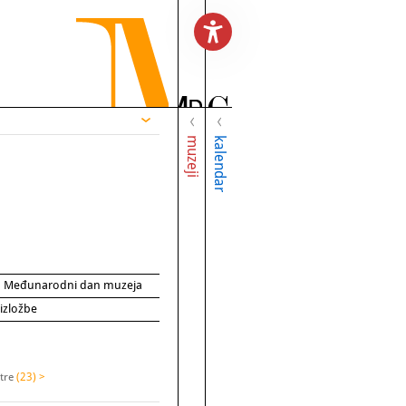
muzeji
kalendar
za Međunarodni dan muzeja
 izložbe
stre
(23) >