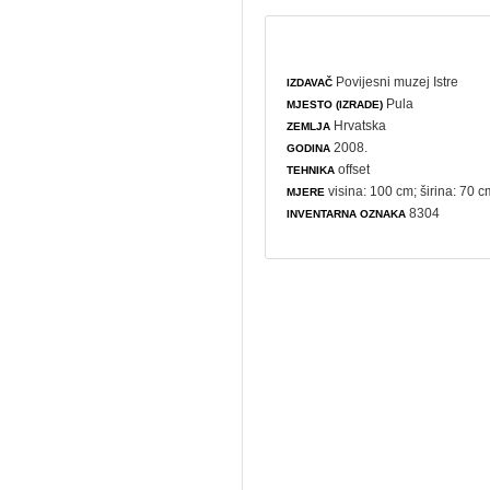
Povijesni muzej Istre
IZDAVAČ
Pula
MJESTO (IZRADE)
Hrvatska
ZEMLJA
2008.
GODINA
offset
TEHNIKA
visina: 100 cm; širina: 70 c
MJERE
8304
INVENTARNA OZNAKA