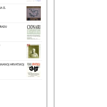
 II.
GRADU
U
GNANOJ HRVATSKOJ