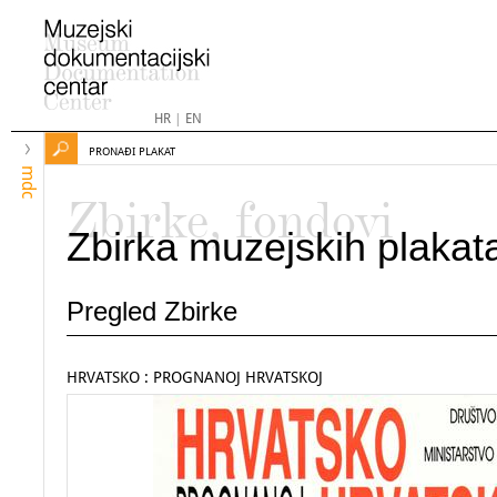
HR
|
EN
PRONAĐI PLAKAT
mdc
Zbirke, fondovi
Zbirka muzejskih plakat
Pregled Zbirke
HRVATSKO : PROGNANOJ HRVATSKOJ