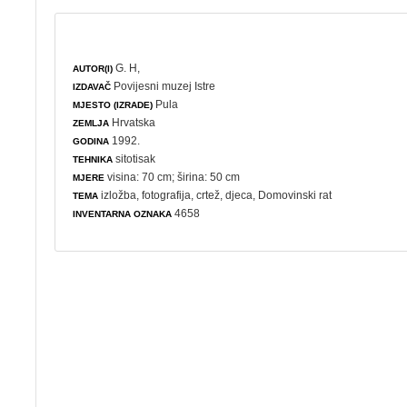
G. H,
AUTOR(I)
Povijesni muzej Istre
IZDAVAČ
Pula
MJESTO (IZRADE)
Hrvatska
ZEMLJA
1992.
GODINA
sitotisak
TEHNIKA
visina: 70 cm; širina: 50 cm
MJERE
izložba
,
fotografija
,
crtež
,
djeca
,
Domovinski rat
TEMA
4658
INVENTARNA OZNAKA