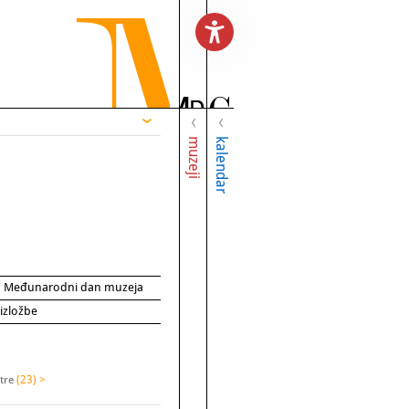
muzeji
kalendar
za Međunarodni dan muzeja
 izložbe
stre
(23) >