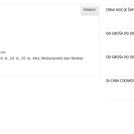
CRNA NOĆ JE ŠAPI
PODACI
OD GROŠA DO D
5 cm
OD GROŠA DO D
18. st., 19. st., 20. st., Istra,
Međunarodni dan štednje
ZA CARA I DOMO