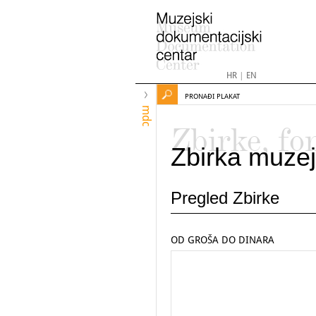
HR
|
EN
PRONAĐI PLAKAT
mdc
Zbirke, fo
Zbirka muzej
Pregled Zbirke
OD GROŠA DO DINARA