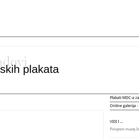
ndovi
skih plakata
Plakati MDC-a 
Online galerija -
VIDI I ...
Povijesni muzej I