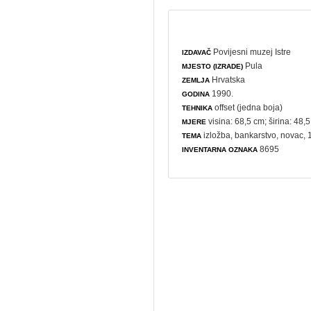
Povijesni muzej Istre
IZDAVAČ
Pula
MJESTO (IZRADE)
Hrvatska
ZEMLJA
1990.
GODINA
offset (jedna boja)
TEHNIKA
visina: 68,5 cm; širina: 48,
MJERE
izložba
,
bankarstvo
,
novac
, 
TEMA
8695
INVENTARNA OZNAKA