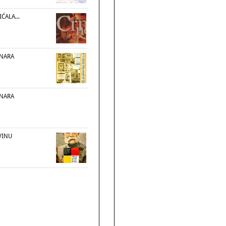
ĆALA...
INARA
INARA
VINU