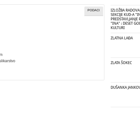
IZLOŽBA RADOVA
PODACI
SEKCIJE KUD-A "IN
PREDSTAVLJANJE 
"INA" : DESET G
KULTURI
ZLATNA LAĐA
cm
slikarstvo
ZLATA ŠOKEC
DUŠANKA JANKOV