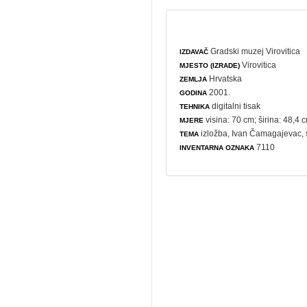
Gradski muzej Virovitica
IZDAVAČ
Virovitica
MJESTO (IZRADE)
Hrvatska
ZEMLJA
2001.
GODINA
digitalni tisak
TEHNIKA
visina: 70 cm; širina: 48,4 
MJERE
izložba
, Ivan Čamagajevac,
TEMA
7110
INVENTARNA OZNAKA