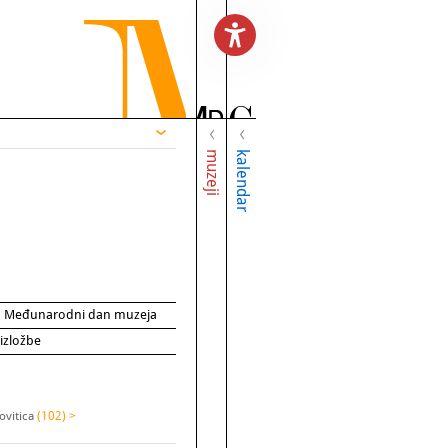
muzeji
kalendar
za Međunarodni dan muzeja
 izložbe
ovitica
(102) >