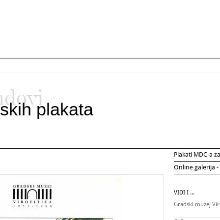
ndovi
skih plakata
Plakati MDC-a 
Online galerija -
VIDI I ...
Gradski muzej Vir