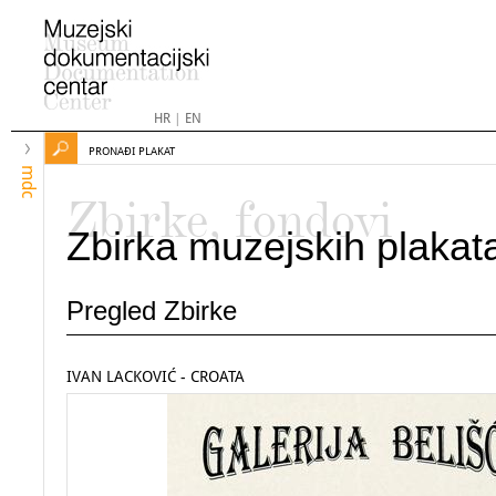
HR
|
EN
PRONAĐI PLAKAT
mdc
Zbirke, fondovi
Zbirka muzejskih plakat
Pregled Zbirke
IVAN LACKOVIĆ - CROATA