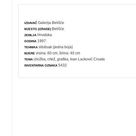
Galerija Belišće
IZDAVAČ
Belišće
MJESTO (IZRADE)
Hrvatska
ZEMLJA
1997.
GODINA
sitotisak (jedna boja)
TEHNIKA
visina: 60 cm; širina: 40 cm
MJERE
izložba
,
crtež
,
grafika
, Ivan Lacković Croata
TEMA
5432
INVENTARNA OZNAKA