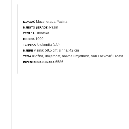
Muzej grada Pazina
IZDAVAČ
Pazin
MJESTO (IZRADE)
Hrvatska
ZEMLJA
1999.
GODINA
fotokopija (c/b)
TEHNIKA
visina: 58,5 cm; širina: 42 cm
MJERE
izložba
,
umjetnost
,
naivna umjetnost
, Ivan Lacković Croata
TEMA
6586
INVENTARNA OZNAKA