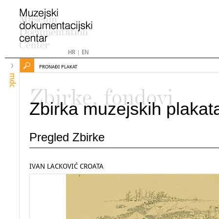
HR
|
EN
PRONAĐI PLAKAT
mdc
Zbirke, fondovi
Zbirka muzejskih plakat
Pregled Zbirke
IVAN LACKOVIĆ CROATA