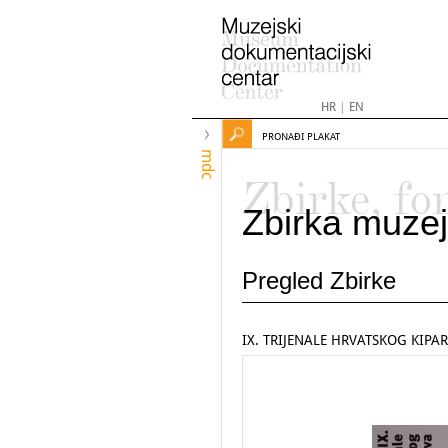
HR
|
EN
PRONAĐI PLAKAT
mdc
Zbirke, fo
Zbirka muzej
Pregled Zbirke
IX. TRIJENALE HRVATSKOG KIPA