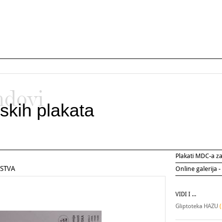
ndovi
skih plakata
Plakati MDC-a 
RSTVA
Online galerija -
VIDI I ...
Gliptoteka HAZU
(