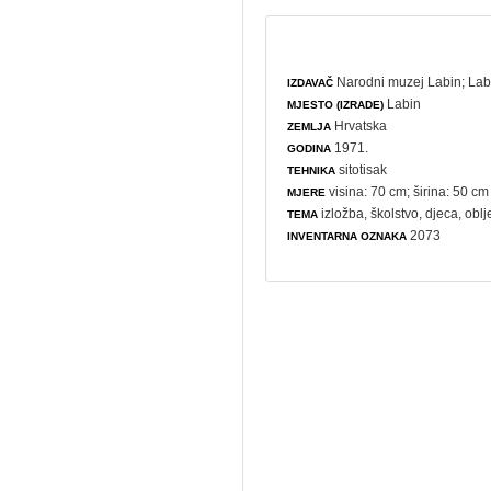
Narodni muzej Labin
;
Lab
IZDAVAČ
Labin
MJESTO (IZRADE)
Hrvatska
ZEMLJA
1971.
GODINA
sitotisak
TEHNIKA
visina: 70 cm; širina: 50 cm
MJERE
izložba
,
školstvo
,
djeca
,
oblj
TEMA
2073
INVENTARNA OZNAKA