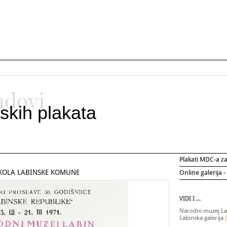
ndovi
skih plakata
Plakati MDC-a 
KOLA LABINSKE KOMUNE
Online galerija -
VIDI I ...
Narodni muzej L
Labinska galerija