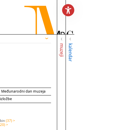
muzeji
kalendar
za Međunarodni dan muzeja
 izložbe
abin
(37) >
(20) >