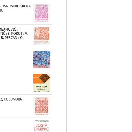
A OSNOVNIH ŠKOLA
NE
OBANOVIĆ : J.
IĆ : E. KOKOT : V.
: R. PERCAN : O.
Z, KOLUMBIJA