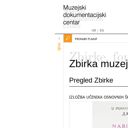
HR
|
EN
PRONAĐI PLAKAT
mdc
Zbirke, fo
Zbirka muzej
Pregled Zbirke
IZLOŽBA UČENIKA OSNOVNIH Š