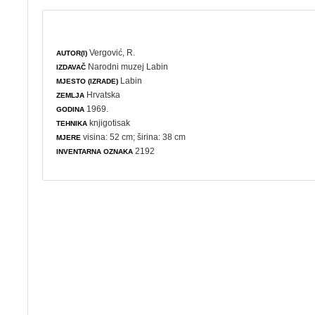
Vergović, R.
AUTOR(I)
Narodni muzej Labin
IZDAVAČ
Labin
MJESTO (IZRADE)
Hrvatska
ZEMLJA
1969.
GODINA
knjigotisak
TEHNIKA
visina: 52 cm; širina: 38 cm
MJERE
2192
INVENTARNA OZNAKA