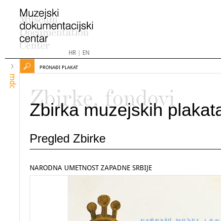
HR
|
EN
PRONAĐI PLAKAT
mdc
Zbirke, fondovi
Zbirka muzejskih plakat
Pregled Zbirke
NARODNA UMETNOST ZAPADNE SRBIJE