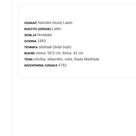
Narodni muzej Labin
IZDAVAČ
Labin
MJESTO (IZRADE)
Hrvatska
ZEMLJA
1993.
GODINA
sitotisak (dvije boje)
TEHNIKA
visina: 59,5 cm; širina: 42 cm
MJERE
izložba
,
slikarstvo
,
svila
, Nada Martinjak
TEMA
4782
INVENTARNA OZNAKA