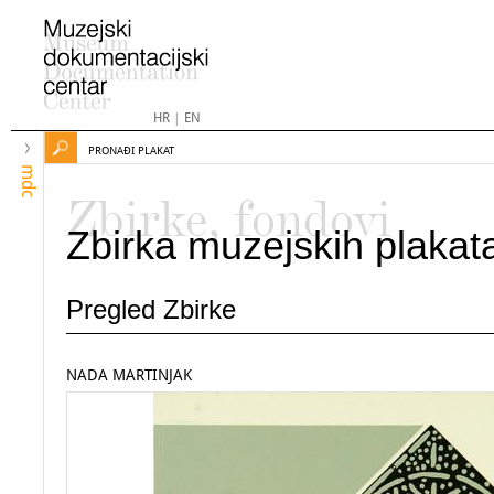
HR
|
EN
PRONAĐI PLAKAT
mdc
Zbirke, fondovi
Zbirka muzejskih plakat
Pregled Zbirke
NADA MARTINJAK