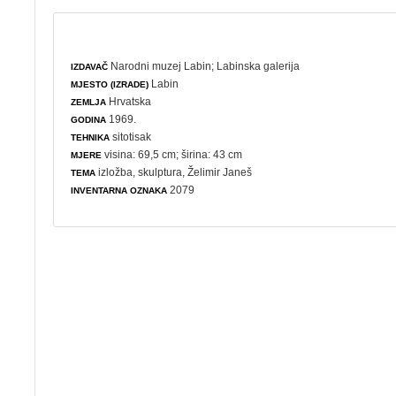
Narodni muzej Labin
;
Labinska galerija
IZDAVAČ
Labin
MJESTO (IZRADE)
Hrvatska
ZEMLJA
1969.
GODINA
sitotisak
TEHNIKA
visina: 69,5 cm; širina: 43 cm
MJERE
izložba
,
skulptura
, Želimir Janeš
TEMA
2079
INVENTARNA OZNAKA