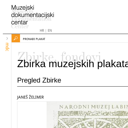
HR
|
EN
PRONAĐI PLAKAT
mdc
Zbirke, fondovi
Zbirka muzejskih plakat
Pregled Zbirke
JANEŠ ŽELIMIR