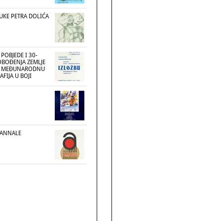
UKE PETRA DOLIĆA
POBJEDE I 30-
OBOĐENJA ZEMLJE
VU MEĐUNARODNU
FIJA U BOJI
I ANNALE