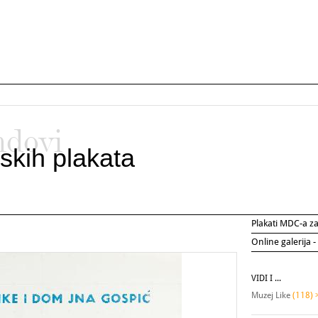
ndovi
skih plakata
Plakati MDC-a 
Online galerija -
VIDI I ...
Muzej Like
(118) 