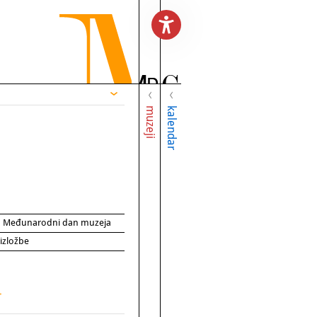
muzeji
kalendar
za Međunarodni dan muzeja
 izložbe
>