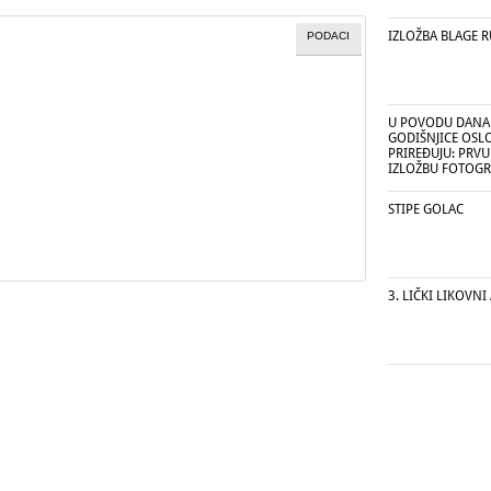
IZLOŽBA BLAGE R
PODACI
U POVODU DANA 
GODIŠNJICE OSL
PRIREĐUJU: PR
IZLOŽBU FOTOGRA
STIPE GOLAC
3. LIČKI LIKOVN