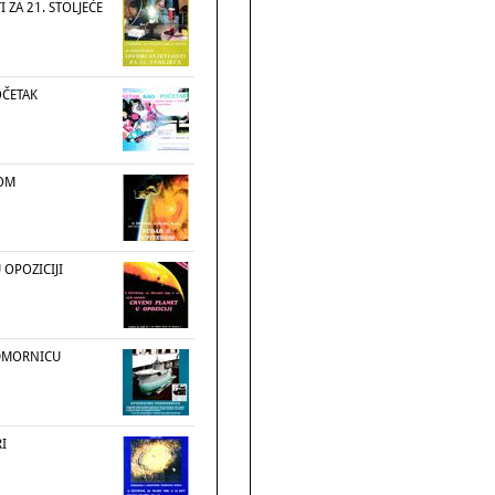
I ZA 21. STOLJEĆE
OČETAK
ROM
 OPOZICIJI
DMORNICU
I