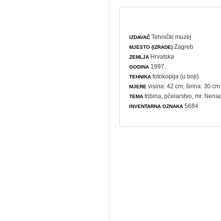
Tehnički muzej
IZDAVAČ
Zagreb
MJESTO (IZRADE)
Hrvatska
ZEMLJA
1997.
GODINA
fotokopija (u boji)
TEHNIKA
visina: 42 cm; širina: 30 cm
MJERE
tribina
,
pčelarstvo
, mr. Nena
TEMA
5684
INVENTARNA OZNAKA