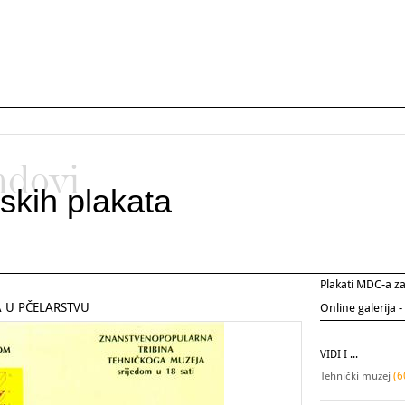
ndovi
skih plakata
Plakati MDC-a 
 U PČELARSTVU
Online galerija -
VIDI I ...
Tehnički muzej
(6