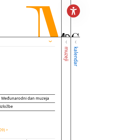
muzeji
kalendar
za Međunarodni dan muzeja
 izložbe
09) >