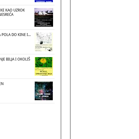
IKE KAO UZROK
NESREĆA
POLA DO KINE I...
JE BILJA I OKOLIŠ
EN