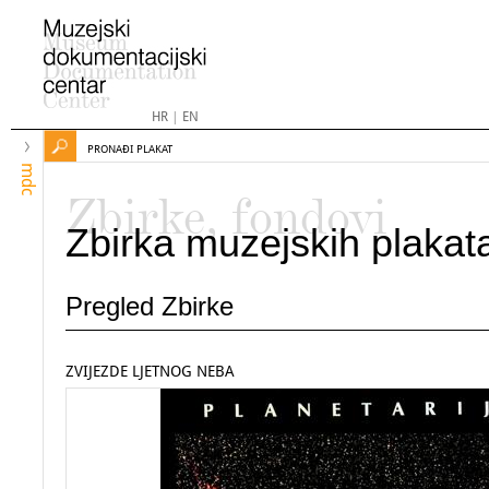
HR
|
EN
PRONAĐI PLAKAT
mdc
Zbirke, fondovi
Zbirka muzejskih plakat
Pregled Zbirke
ZVIJEZDE LJETNOG NEBA