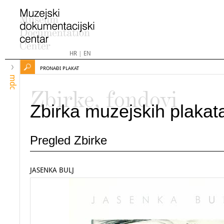
HR
|
EN
PRONAĐI PLAKAT
mdc
Zbirke, fondovi
Zbirka muzejskih plakat
Pregled Zbirke
JASENKA BULJ