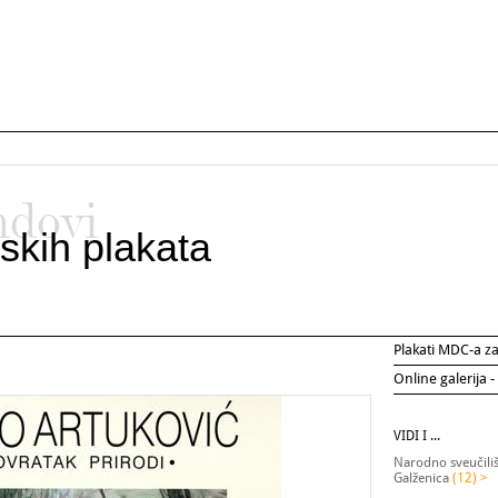
ndovi
skih plakata
Plakati MDC-a 
Online galerija -
VIDI I ...
Narodno sveučilišt
Galženica
(12) >