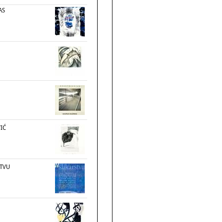
AS
IĆ
STVU