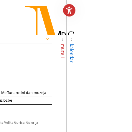
muzeji
kalendar
za Međunarodni dan muzeja
 izložbe
e Velika Gorica. Galerija