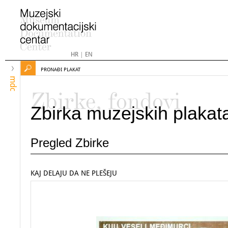
HR
|
EN
PRONAĐI PLAKAT
mdc
Zbirke, fondovi
Zbirka muzejskih plakat
Pregled Zbirke
KAJ DELAJU DA NE PLEŠEJU