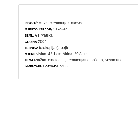
Muzej Međimurja Čakovec
IZDAVAČ
Čakovec
MJESTO (IZRADE)
Hrvatska
ZEMLJA
2004.
GODINA
fotokopija (u boji)
TEHNIKA
visina: 42,1 cm; širina: 29,8 cm
MJERE
izložba
,
etnologija
,
nematerijalna baština
, Međimurje
TEMA
7486
INVENTARNA OZNAKA