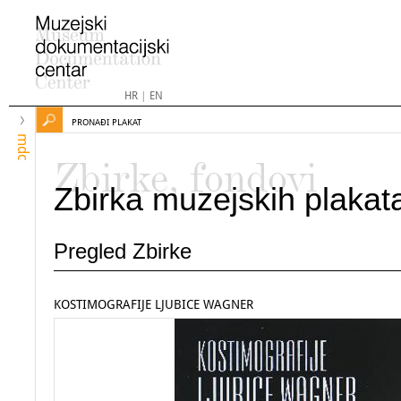
HR
|
EN
PRONAĐI PLAKAT
mdc
Zbirke, fondovi
Zbirka muzejskih plakat
Pregled Zbirke
KOSTIMOGRAFIJE LJUBICE WAGNER