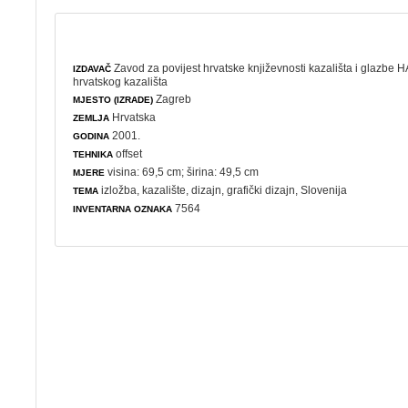
Zavod za povijest hrvatske književnosti kazališta i glazbe 
IZDAVAČ
hrvatskog kazališta
Zagreb
MJESTO (IZRADE)
Hrvatska
ZEMLJA
2001.
GODINA
offset
TEHNIKA
visina: 69,5 cm; širina: 49,5 cm
MJERE
izložba
,
kazalište
,
dizajn
,
grafički dizajn
, Slovenija
TEMA
7564
INVENTARNA OZNAKA