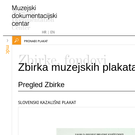
HR
|
EN
PRONAĐI PLAKAT
mdc
Zbirke, fondovi
Zbirka muzejskih plakat
Pregled Zbirke
SLOVENSKI KAZALIŠNI PLAKAT