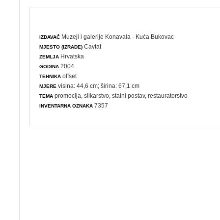
Muzeji i galerije Konavala - Kuća Bukovac
IZDAVAČ
Cavtat
MJESTO (IZRADE)
Hrvatska
ZEMLJA
2004.
GODINA
offset
TEHNIKA
visina: 44,6 cm; širina: 67,1 cm
MJERE
promocija
,
slikarstvo
,
stalni postav
,
restauratorstvo
TEMA
7357
INVENTARNA OZNAKA