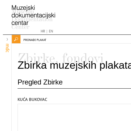
HR
|
EN
PRONAĐI PLAKAT
mdc
Zbirke, fondovi
Zbirka muzejskih plakat
Pregled Zbirke
KUĆA BUKOVAC