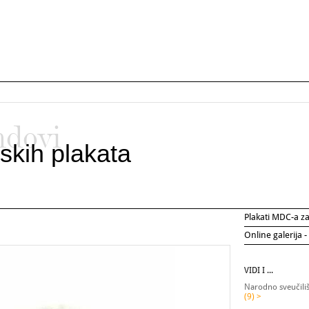
ndovi
skih plakata
Plakati MDC-a 
Online galerija -
VIDI I ...
Narodno sveučiliš
(9) >