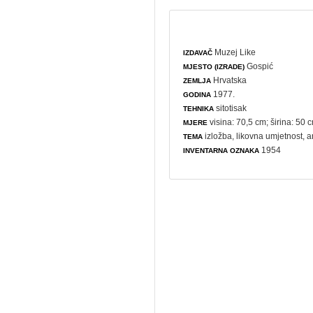
Muzej Like
IZDAVAČ
Gospić
MJESTO (IZRADE)
Hrvatska
ZEMLJA
1977.
GODINA
sitotisak
TEHNIKA
visina: 70,5 cm; širina: 50 
MJERE
izložba
,
likovna umjetnost
,
a
TEMA
1954
INVENTARNA OZNAKA