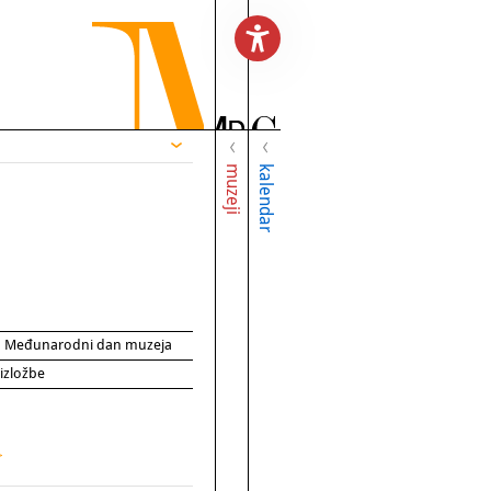
muzeji
kalendar
za Međunarodni dan muzeja
 izložbe
>