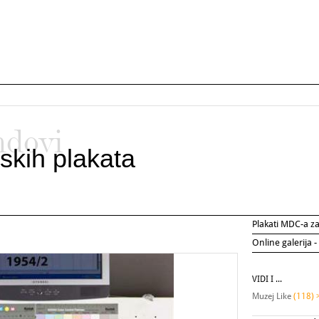
ndovi
skih plakata
Plakati MDC-a 
Online galerija -
VIDI I ...
Muzej Like
(118) 