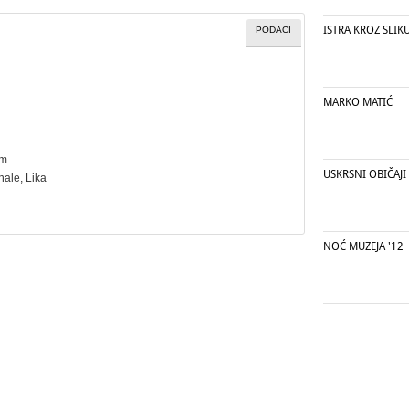
ISTRA KROZ SLIKU
PODACI
MARKO MATIĆ
cm
USKRSNI OBIČAJI
nale
, Lika
NOĆ MUZEJA '12