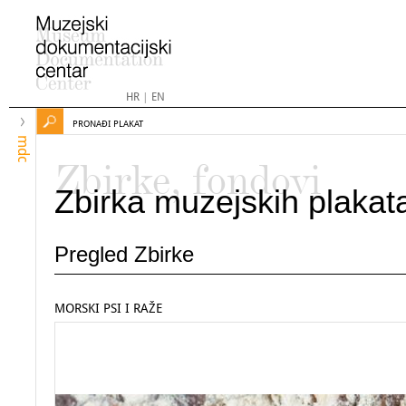
HR
|
EN
PRONAĐI PLAKAT
mdc
Zbirke, fondovi
Zbirka muzejskih plakat
Pregled Zbirke
MORSKI PSI I RAŽE