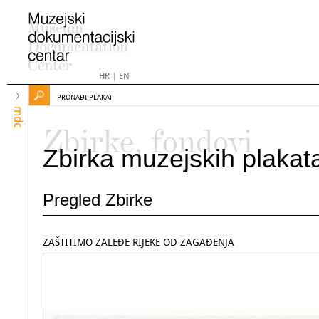
HR
|
EN
PRONAĐI PLAKAT
mdc
Zbirke, fondovi
Zbirka muzejskih plakat
Pregled Zbirke
ZAŠTITIMO ZALEĐE RIJEKE OD ZAGAĐENJA