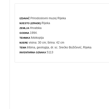
Prirodoslovni muzej Rijeka
IZDAVAČ
Rijeka
MJESTO (IZRADE)
Hrvatska
ZEMLJA
1994.
GODINA
fotokopija
TEHNIKA
visina: 30 cm; širina: 42 cm
MJERE
tribina
,
geologija
, dr. sc. Srećko Božičević, Rijeka
TEMA
5113
INVENTARNA OZNAKA