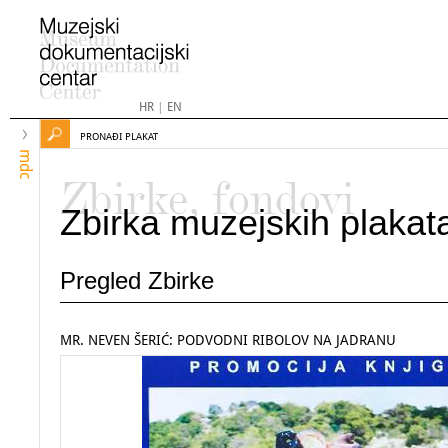
HR
|
EN
PRONAĐI PLAKAT
mdc
Zbirke, fondovi
Zbirka muzejskih plakat
Pregled Zbirke
MR. NEVEN ŠERIĆ: PODVODNI RIBOLOV NA JADRANU