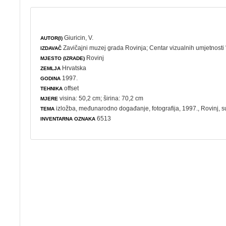
Giuricin, V.
AUTOR(I)
Zavičajni muzej grada Rovinja
;
Centar vizualnih umjetnosti
IZDAVAČ
Rovinj
MJESTO (IZRADE)
Hrvatska
ZEMLJA
1997.
GODINA
offset
TEHNIKA
visina: 50,2 cm; širina: 70,2 cm
MJERE
izložba
,
međunarodno događanje
,
fotografija
, 1997., Rovinj,
s
TEMA
6513
INVENTARNA OZNAKA