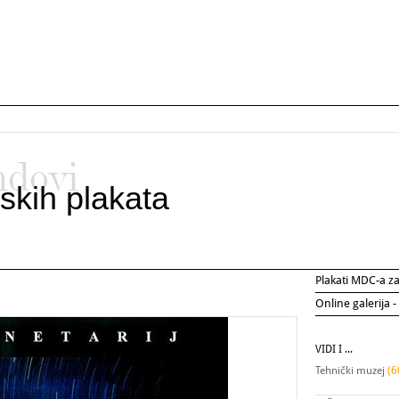
ndovi
skih plakata
Plakati MDC-a 
Online galerija -
VIDI I ...
Tehnički muzej
(6