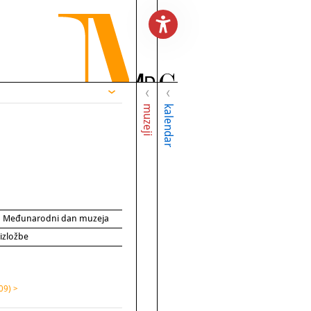
muzeji
kalendar
za Međunarodni dan muzeja
 izložbe
09) >