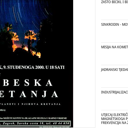
ZAŠTO BICIKL I 
SINKRODIN - MOS
MISIJA NA KOMET
JADRANSKI TJEDA
INDUSTRIJALIZAC
UTJECAJ ELEKTRI
MAGNETSKOGA PO
FREKVENCIJA NA 