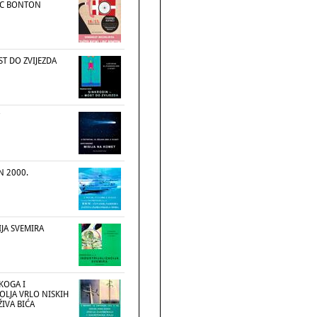
BIC BONTON
T DO ZVIJEZDA
N 2000.
IJA SVEMIRA
ČKOGA I
LJA VRLO NISKIH
ŽIVA BIĆA