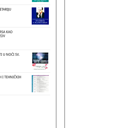
ETARIJU
ARSA KAO
ZOV
TI U NOĆI SV.
 I TEHNIČKIH