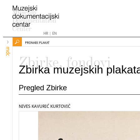
HR
|
EN
PRONAĐI PLAKAT
mdc
Zbirke, fondovi
Zbirka muzejskih plakat
Pregled Zbirke
NIVES KAVURIĆ KURTOVIĆ