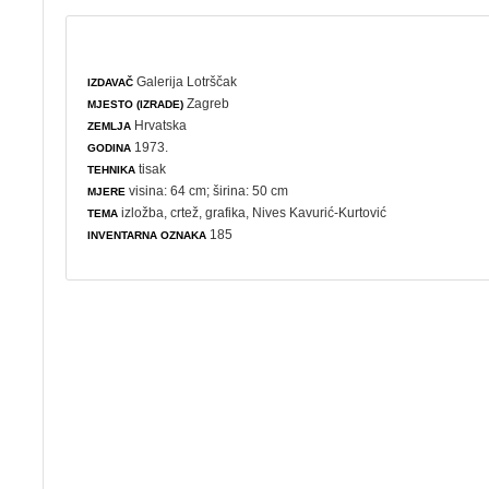
Galerija Lotrščak
IZDAVAČ
Zagreb
MJESTO (IZRADE)
Hrvatska
ZEMLJA
1973.
GODINA
tisak
TEHNIKA
visina: 64 cm; širina: 50 cm
MJERE
izložba
,
crtež
,
grafika
, Nives Kavurić-Kurtović
TEMA
185
INVENTARNA OZNAKA