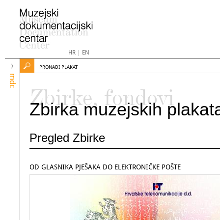
HR
|
EN
PRONAĐI PLAKAT
mdc
Zbirke, fondovi
Zbirka muzejskih plakat
Pregled Zbirke
OD GLASNIKA PJEŠAKA DO ELEKTRONIČKE POŠTE