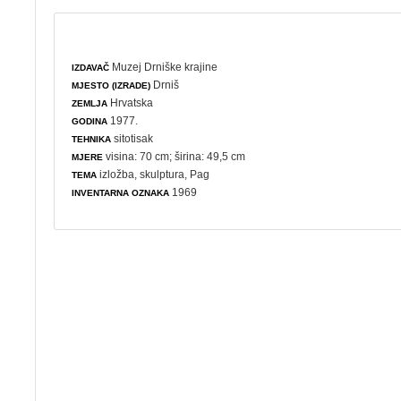
Muzej Drniške krajine
IZDAVAČ
Drniš
MJESTO (IZRADE)
Hrvatska
ZEMLJA
1977.
GODINA
sitotisak
TEHNIKA
visina: 70 cm; širina: 49,5 cm
MJERE
izložba
,
skulptura
, Pag
TEMA
1969
INVENTARNA OZNAKA