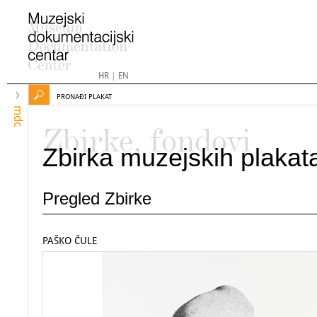
HR
|
EN
PRONAĐI PLAKAT
mdc
Zbirke, fondovi
Zbirka muzejskih plakat
Pregled Zbirke
PAŠKO ČULE