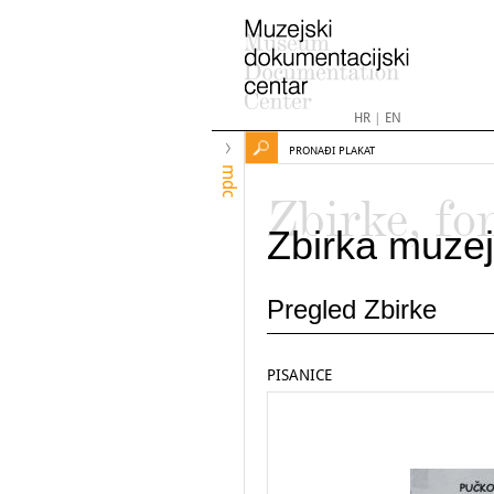
HR
|
EN
PRONAĐI PLAKAT
mdc
Zbirke, fo
Zbirka muzej
Pregled Zbirke
PISANICE