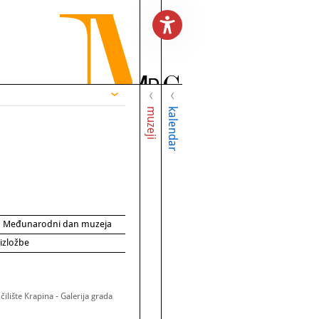
muzeji
kalendar
za Međunarodni dan muzeja
 izložbe
ilište Krapina - Galerija grada