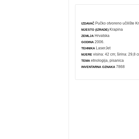
Pučko otvoreno učilište K
IZDAVAČ
Krapina
MJESTO (IZRADE)
Hrvatska
ZEMLJA
2006.
GODINA
LaserJet
TEHNIKA
visina: 42 cm; širina: 29,8 
MJERE
etnologija
,
pisanica
TEMA
7868
INVENTARNA OZNAKA