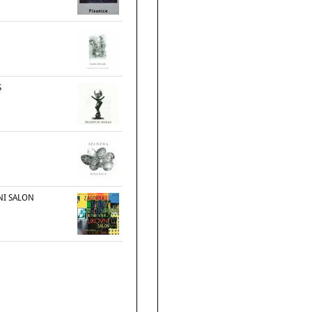
S
NI SALON