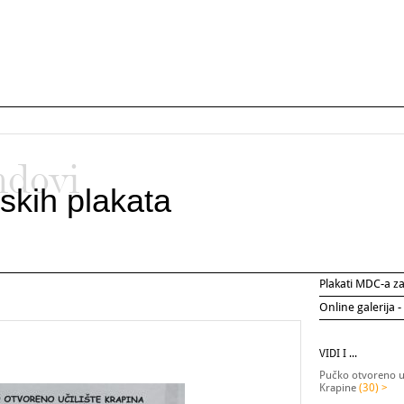
ndovi
skih plakata
Plakati MDC-a 
Online galerija -
VIDI I ...
Pučko otvoreno uč
Krapine
(30) >