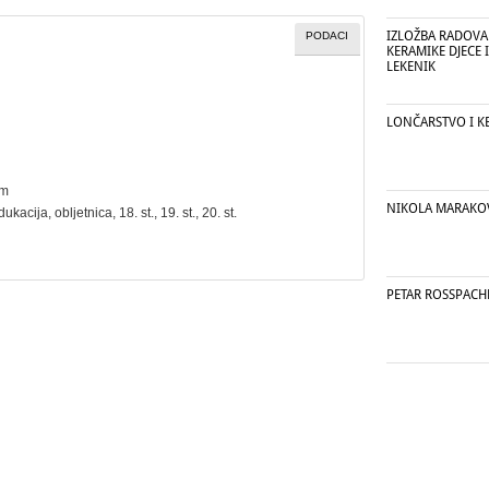
IZLOŽBA RADOVA
PODACI
KERAMIKE DJECE I
LEKENIK
LONČARSTVO I K
cm
NIKOLA MARAKO
dukacija
,
obljetnica
, 18. st., 19. st., 20. st.
PETAR ROSSPACH