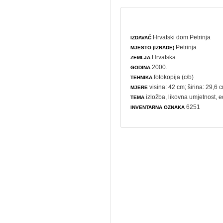
Hrvatski dom Petrinja
IZDAVAČ
Petrinja
MJESTO (IZRADE)
Hrvatska
ZEMLJA
2000.
GODINA
fotokopija (c/b)
TEHNIKA
visina: 42 cm; širina: 29,6 
MJERE
izložba
,
likovna umjetnost
,
e
TEMA
6251
INVENTARNA OZNAKA