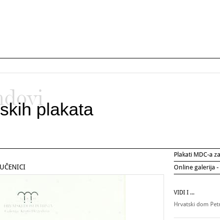
ndovi
skih plakata
Plakati MDC-a 
UČENICI
Online galerija -
VIDI I ...
Hrvatski dom Pet