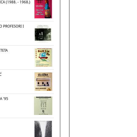
CA (1988. - 1968.)
 PROFESORI I
ETETA
Ć
A '95