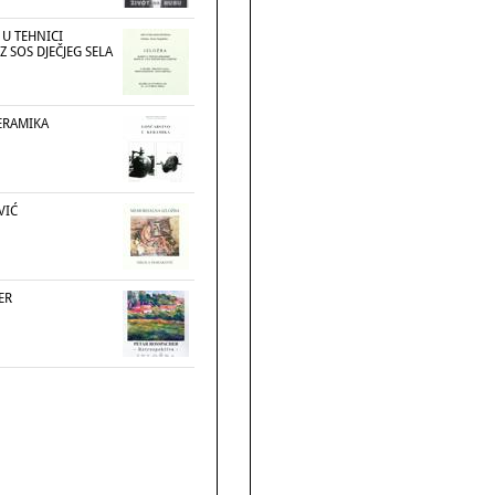
 U TEHNICI
Z SOS DJEČJEG SELA
ERAMIKA
VIĆ
ER