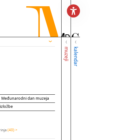
muzeji
kalendar
za Međunarodni dan muzeja
 izložbe
rinja
(40) >