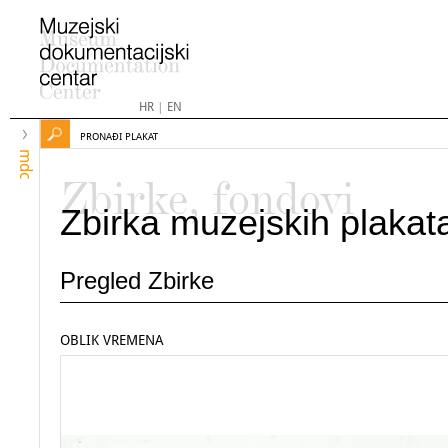
HR
|
EN
PRONAĐI PLAKAT
mdc
Zbirke, fondovi
Zbirka muzejskih plakat
Pregled Zbirke
OBLIK VREMENA