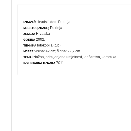
Hrvatski dom Petrinja
IZDAVAČ
Petrinja
MJESTO (IZRADE)
Hrvatska
ZEMLJA
2002.
GODINA
fotokopija (c/b)
TEHNIKA
visina: 42 cm; širina: 29,7 cm
MJERE
izložba
,
primijenjena umjetnost
,
lončarstvo
,
keramika
TEMA
7011
INVENTARNA OZNAKA