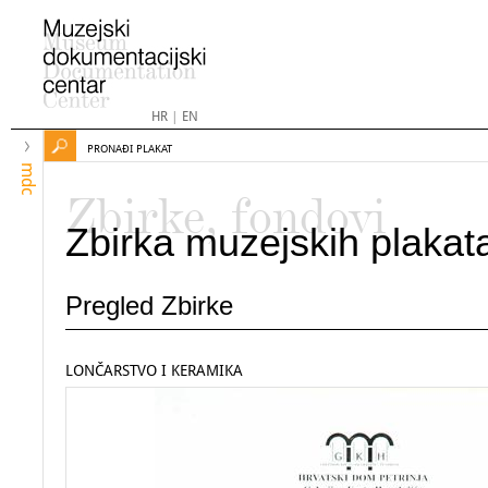
HR
|
EN
PRONAĐI PLAKAT
mdc
Zbirke, fondovi
Zbirka muzejskih plakat
Pregled Zbirke
LONČARSTVO I KERAMIKA