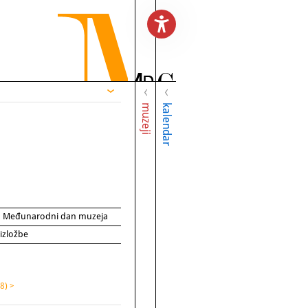
muzeji
kalendar
za Međunarodni dan muzeja
 izložbe
8) >