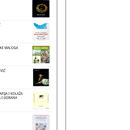
Ć
RKE MALOGA
VIĆ
FIJA I KOLAŽA
 I GORANA