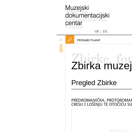
HR
|
EN
PRONAĐI PLAKAT
mdc
Zbirke, fo
Zbirka muzej
Pregled Zbirke
PREDROMANIČKA, PROTOROMAN
CRESU I LOŠINJU TE OTOČIĆU S