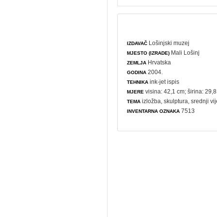
Lošinjski muzej
IZDAVAČ
Mali Lošinj
MJESTO (IZRADE)
Hrvatska
ZEMLJA
2004.
GODINA
ink-jet ispis
TEHNIKA
visina: 42,1 cm; širina: 29,
MJERE
izložba
,
skulptura
, srednji v
TEMA
7513
INVENTARNA OZNAKA