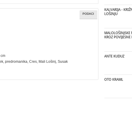
KALVARIJA - KRI
LOŠINJU
PODACI
MALOLOŠINJSKE 
KROZ POVIJESNE 
8 cm
ANTE KUDUZ
ijek, predromanika, Cres, Mali Lošinj, Susak
OTO KRAML