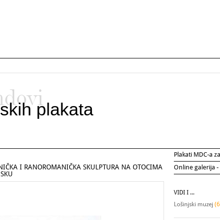
ndovi
skih plakata
Plakati MDC-a 
IČKA I RANOROMANIČKA SKULPTURA NA OTOCIMA
Online galerija -
USKU
VIDI I ...
Lošinjski muzej
(6