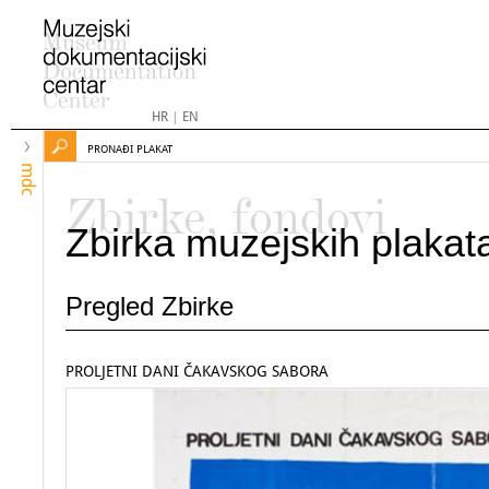
HR
|
EN
PRONAĐI PLAKAT
mdc
Zbirke, fondovi
Zbirka muzejskih plakat
Pregled Zbirke
PROLJETNI DANI ČAKAVSKOG SABORA