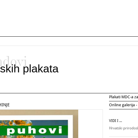
ndovi
skih plakata
Plakati MDC-a 
HINJE
Online galerija -
VIDI I ...
Hrvatski prirodo