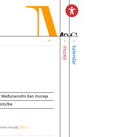
muzeji
kalendar
za Međunarodni dan muzeja
 izložbe
slovni muzej
(31) >