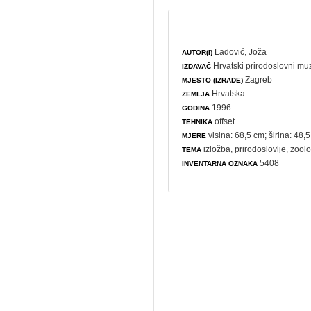
Ladović, Joža
AUTOR(I)
Hrvatski prirodoslovni mu
IZDAVAČ
Zagreb
MJESTO (IZRADE)
Hrvatska
ZEMLJA
1996.
GODINA
offset
TEHNIKA
visina: 68,5 cm; širina: 48,
MJERE
izložba
,
prirodoslovlje
,
zoolo
TEMA
5408
INVENTARNA OZNAKA