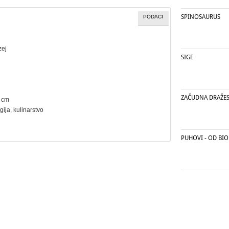
SPINOSAURUS
PODACI
zej
SIGE
ZAČUDNA DRAŽE
5 cm
gija
,
kulinarstvo
PUHOVI - OD BIO