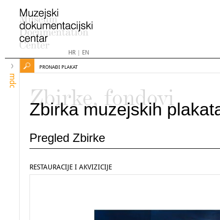
HR
|
EN
PRONAĐI PLAKAT
mdc
Zbirke, fondovi
Zbirka muzejskih plakat
Pregled Zbirke
RESTAURACIJE I AKVIZICIJE