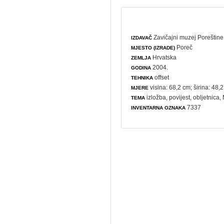
Zavičajni muzej Poreštine 
IZDAVAČ
Poreč
MJESTO (IZRADE)
Hrvatska
ZEMLJA
2004.
GODINA
offset
TEHNIKA
visina: 68,2 cm; širina: 48,
MJERE
izložba
,
povijest
,
obljetnica
,
TEMA
7337
INVENTARNA OZNAKA