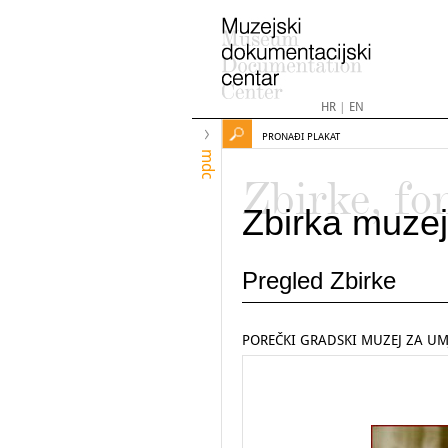
HR
|
EN
PRONAĐI PLAKAT
mdc
Zbirke, fo
Zbirka muzej
Pregled Zbirke
POREČKI GRADSKI MUZEJ ZA UMJE