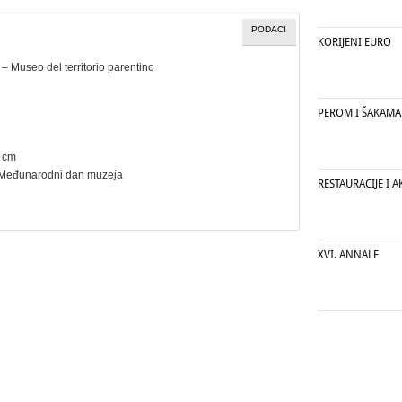
PODACI
KORIJENI EURO
– Museo del territorio parentino
PEROM I ŠAKAMA
2 cm
Međunarodni dan muzeja
RESTAURACIJE I AK
XVI. ANNALE