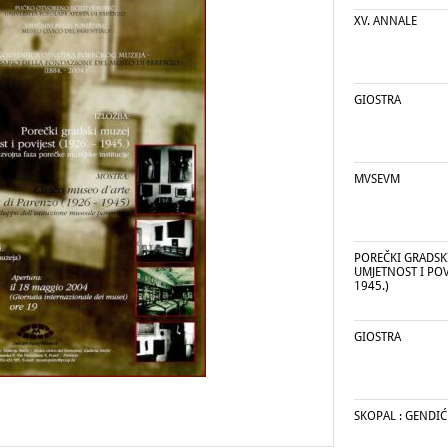
XV. ANNALE
GIOSTRA
MVSEVM
POREČKI GRADSKI
UMJETNOST I POVI
1945.)
GIOSTRA
SKOPAL : GENDIĆ 