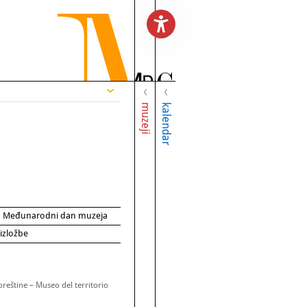
muzeji
kalendar
za Međunarodni dan muzeja
 izložbe
oreštine – Museo del territorio