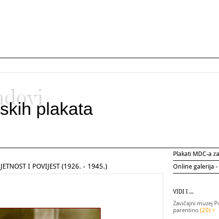
ndovi
skih plakata
Plakati MDC-a 
TNOST I POVIJEST (1926. - 1945.)
Online galerija -
VIDI I ...
Zavičajni muzej P
parentino
(20) >