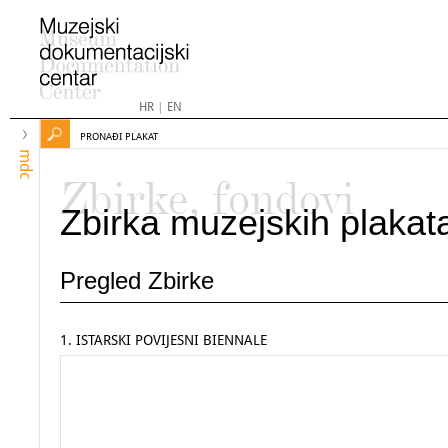
HR
|
EN
PRONAĐI PLAKAT
mdc
Zbirke, fondovi
Zbirka muzejskih plakat
Pregled Zbirke
1. ISTARSKI POVIJESNI BIENNALE