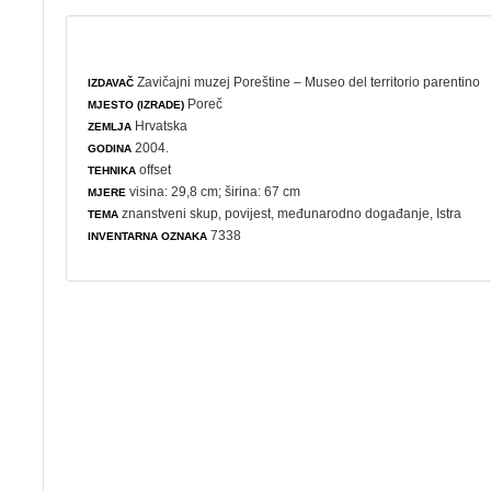
Zavičajni muzej Poreštine – Museo del territorio parentino
IZDAVAČ
Poreč
MJESTO (IZRADE)
Hrvatska
ZEMLJA
2004.
GODINA
offset
TEHNIKA
visina: 29,8 cm; širina: 67 cm
MJERE
znanstveni skup
,
povijest
,
međunarodno događanje
, Istra
TEMA
7338
INVENTARNA OZNAKA