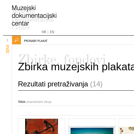
HR
|
EN
PRONAĐI PLAKAT
mdc
Zbirke, fondovi
Zbirka muzejskih plakat
Rezultati pretraživanja
(14)
znanstveni skup
TEMA