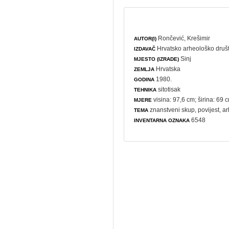
Rončević, Krešimir
AUTOR(I)
Hrvatsko arheološko druš
IZDAVAČ
Sinj
MJESTO (IZRADE)
Hrvatska
ZEMLJA
1980.
GODINA
sitotisak
TEHNIKA
visina: 97,6 cm; širina: 69 
MJERE
znanstveni skup
,
povijest
,
ar
TEMA
6548
INVENTARNA OZNAKA