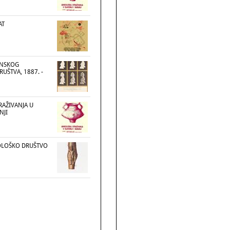
AT
INSKOG
UŠTVA, 1887. -
RAŽIVANJA U
NJI
OLOŠKO DRUŠTVO