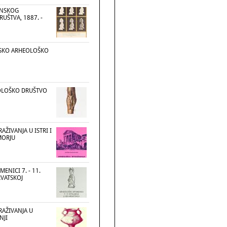
INSKOG
UŠTVA, 1887. -
TSKO ARHEOLOŠKO
OLOŠKO DRUŠTVO
AŽIVANJA U ISTRI I
MORJU
ENICI 7. - 11.
RVATSKOJ
RAŽIVANJA U
NJI