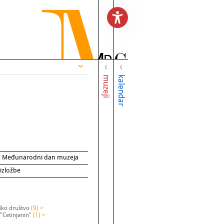
muzeji
kalendar
za Međunarodni dan muzeja
 izložbe
ško društvo
(9) >
"Cetinjanin"
(1) >