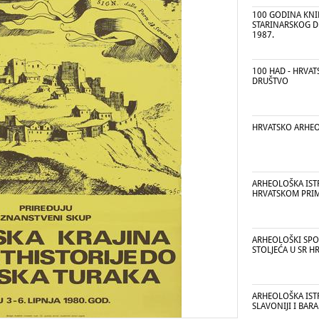
100 GODINA KN
STARINARSKOG DR
1987.
100 HAD - HRVA
DRUŠTVO
HRVATSKO ARHE
ARHEOLOŠKA ISTR
HRVATSKOM PRI
ARHEOLOŠKI SPOM
STOLJEĆA U SR H
ARHEOLOŠKA IST
SLAVONIJI I BARA