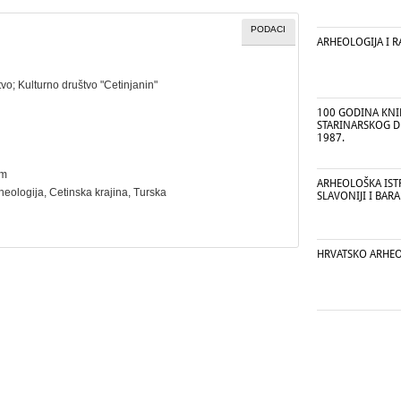
PODACI
ARHEOLOGIJA I R
tvo
;
Kulturno društvo "Cetinjanin"
100 GODINA KN
STARINARSKOG DR
1987.
cm
ARHEOLOŠKA IST
heologija
, Cetinska krajina, Turska
SLAVONIJI I BARA
HRVATSKO ARHE