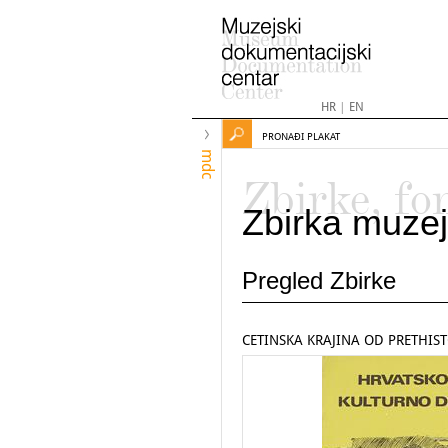
HR
|
EN
PRONAĐI PLAKAT
mdc
Zbirke, fo
Zbirka muzej
Pregled Zbirke
CETINSKA KRAJINA OD PRETHIS